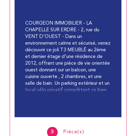
COURGEON IMMOBILIER - LA
CHAPELLE SUR ERDRE - 2, rue du
VENT D'OUEST - Dans un
environnement calme et sécurisé, venez
découvrir ce joli T3 MEUBLÉ au 2ème
et dernier étage d'une résidence de
2012, offrant une pièce de vie orientée
ouest donnant sur un balcon, une
cuisine ouverte , 2 chambres, et une
salle de bain. Un parking extérieur et un
local vélo privatif complètent ce bien.
DISPONIBILITÉ IMMÉDIATE
LOYER : 780€ + 75€ DE CHARGES (
ENTRETIEN CHAUDIÈRE + PC + EF +
TOM)
DÉPÔT DE GARANTIE : 780€
HONORAIRES : 780€ TTC
3
Pièce(s)