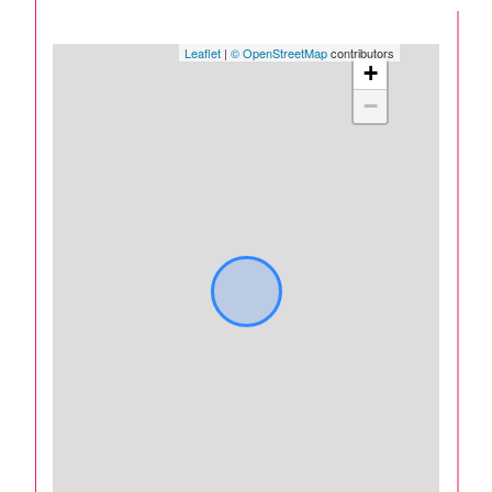
Leaflet
|
© OpenStreetMap
contributors
+
−