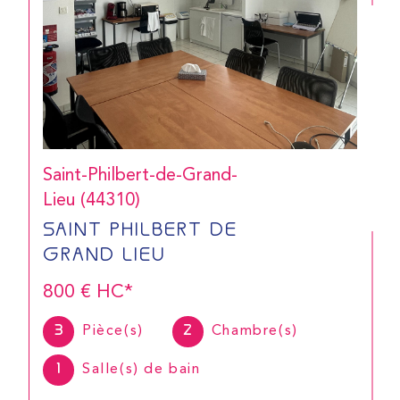
CONTACT
Saint-Philbert-de-Grand-
Lieu (44310)
SAINT PHILBERT DE
GRAND LIEU
800 €
HC*
3
Pièce(s)
2
Chambre(s)
1
Salle(s) de bain