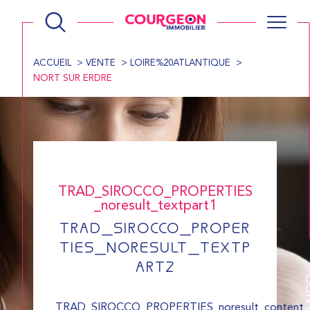
ACCUEIL
VENTE
LOIRE%20ATLANTIQUE
NORT SUR ERDRE
TRAD_SIROCCO_PROPERTIES
_noresult_textpart1
TRAD_SIROCCO_PROPER
TIES_NORESULT_TEXTP
ART2
CONT
TRAD_SIROCCO_PROPERTIES_noresult_content_