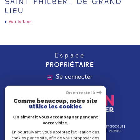
SAINT PHILBERT DE GRAND
LIEU
Voir le bien
Espace
PROPRIÉTAIRE
Se connecter
On en reste là
Comme beaucoup, notre site
utilise les cookies
On aimerait vous accompagner pendant
votre visite.
© 2026 | TOUS DROITS RÉSERVÉS | TRADUCTION POWERED BY GOOGLE |
En poursuivant, vous acceptez l'utilisation des
NOS HONORAIRES
PLAN DU SITE
MENTIONS LÉGALES
ADMIN
NOS LIENS
POLITIQUE RGPD
COOKIES
cookies par ce site, afin de vous proposer des