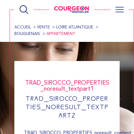
ACCUEIL
VENTE
LOIRE ATLANTIQUE
BOUGUENAIS
APPARTEMENT
TRAD_SIROCCO_PROPERTIES
_noresult_textpart1
TRAD_SIROCCO_PROPER
TIES_NORESULT_TEXTP
ART2
CONT
TRAD_SIROCCO_PROPERTIES_noresult_content_