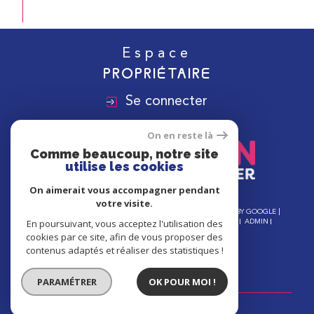
Espace
PROPRIÉTAIRE
Se connecter
On en reste là
Comme beaucoup, notre site
utilise les cookies
On aimerait vous accompagner pendant
votre visite.
© 2026 | TOUS DROITS RÉSERVÉS | TRADUCTION POWERED BY GOOGLE |
En poursuivant, vous acceptez l'utilisation des
NOS HONORAIRES
PLAN DU SITE
MENTIONS LÉGALES
ADMIN
NOS LIENS
POLITIQUE RGPD
COOKIES
cookies par ce site, afin de vous proposer des
contenus adaptés et réaliser des statistiques !
PARAMÉTRER
OK POUR MOI !