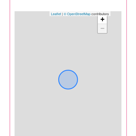
Leaflet
|
© OpenStreetMap
contributors
+
−