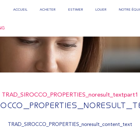
ACCUEIL
ACHETER
ESTIMER
LOUER
NOTRE ÉQUI
NG
TRAD_SIROCCO_PROPERTIES_noresult_textpart1
ROCCO_PROPERTIES_NORESULT_T
TRAD_SIROCCO_PROPERTIES_noresult_content_text