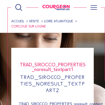
ACCUEIL
VENTE
LOIRE ATLANTIQUE
CORCOUE SUR LOGNE
TRAD_SIROCCO_PROPERTIES
_noresult_textpart1
TRAD_SIROCCO_PROPER
TIES_NORESULT_TEXTP
ART2
CONT
TRAD_SIROCCO_PROPERTIES_noresult_content_